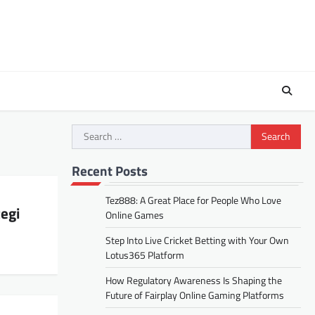
Search
for:
Recent Posts
Tez888: A Great Place for People Who Love
egi
Online Games
Step Into Live Cricket Betting with Your Own
Lotus365 Platform
How Regulatory Awareness Is Shaping the
Future of Fairplay Online Gaming Platforms