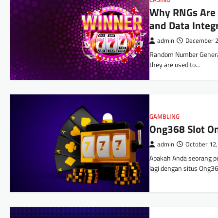
Why RNGs Are C
and Data Integr
admin
December 2
Random Number Generato
they are used to…
GAMBLING
Ong368 Slot On
admin
October 12
Apakah Anda seorang pe
lagi dengan situs Ong3