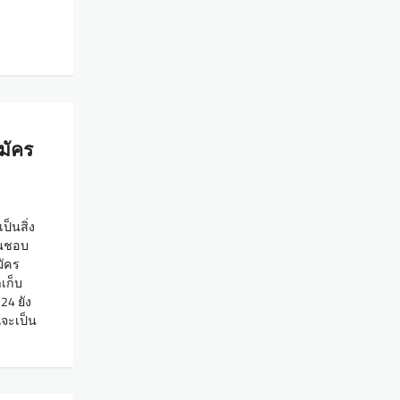
มัคร
็นสิ่ง
ื่นชอบ
มัคร
เก็บ
24 ยัง
ณจะเป็น