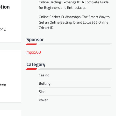
Online Betting Exchange ID: A Complete Guide
tion
for Beginners and Enthusiasts
Online Cricket ID WhatsApp: The Smart Way to
Get an Online Betting ID and Lotus365 Online
Cricket ID
phy,
Sponsor
mpo500
Category
Casino
Betting
sing
Slot
Poker