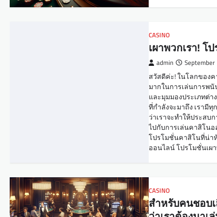
CASINO
เผาพวกเรา! โปร
admin
September 
สวัสดีค่ะ! ในโลกของค
มากในการเล่นการพนันอย
และมุมมองประเภทต่าง ๆ
ที่กำลังจะมาถึง เรามีทุก
ว่าเราจะทำให้ประสบการ
ไปกับการเล่นคาสิโนออน
โปรโมชั่นคาสิโนที่น
ออนไลน์ โปรโมชั่นเผาพ
CASINO
สำหรับคนชอบเสี
ว่าเราต้องมาเล่น