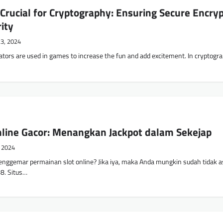
rucial for Cryptography: Ensuring Secure Encryp
ity
3, 2024
rs are used in games to increase the fun and add excitement. In cryptogra
line Gacor: Menangkan Jackpot dalam Sekejap
, 2024
nggemar permainan slot online? Jika iya, maka Anda mungkin sudah tidak a
68. Situs…