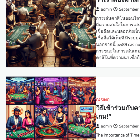
admin
September 
การเล่นคาสิโนออนไลน์
มีความสนใจในการเล่นเ
เชื่อถือและปลอดภัยเป็น
เชื่อถือได้เต็มที่ มีร
นอกจากนี้ pw89 casino
การชนะในการเล่นเกมออ
คาสิโนที่ความน่าเชื่อ
CASINO
วิธีเข้าร่วมกับ
เกม!”
admin
September 
The Importance of Time