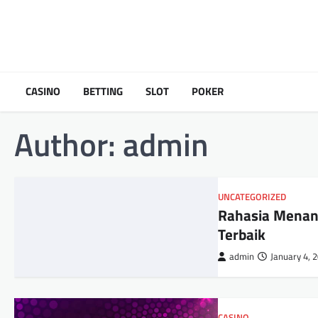
Skip
to
content
CASINO
BETTING
SLOT
POKER
Author:
admin
UNCATEGORIZED
Rahasia Menan
Terbaik
admin
January 4, 
CASINO